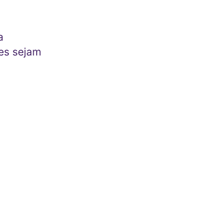
a
es sejam