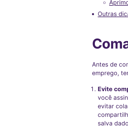
Aprimo
Outras di
Coma
Antes de co
emprego, te
Evite com
você assin
evitar col
compartilh
salva dado