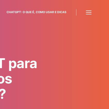
CHATGPT: O QUE É, COMO USAR E DICAS
Menu
 para
os
?