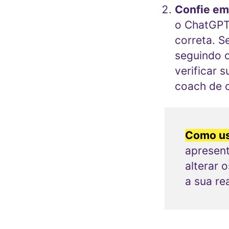
Confie em
o ChatGPT
correta. S
seguindo o
verificar 
coach de c
Como us
apresen
alterar 
a sua re