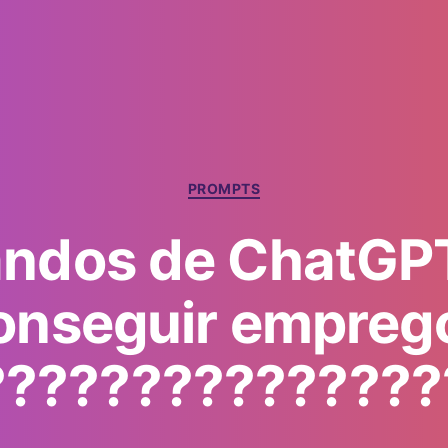
Categorias
PROMPTS
ndos de ChatGPT
onseguir empreg
????‍????????‍???