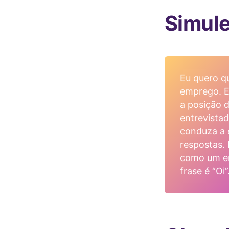
Simule
Eu quero q
emprego. Eu
a posição 
entrevista
conduza a 
respostas.
como um en
frase é “Oi”