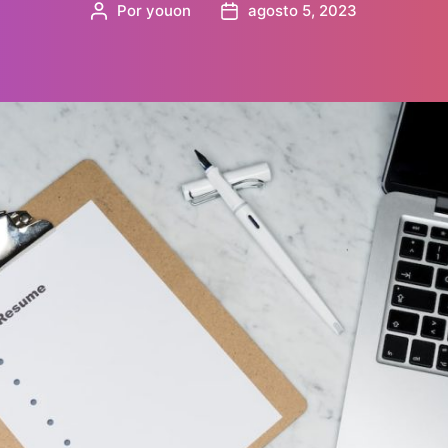
Por
youon
agosto 5, 2023
Autor
Data
do
de
post
publicação