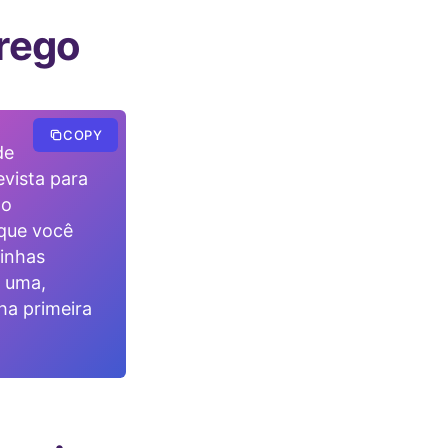
rego
COPY
de
evista para
 o
 que você
minhas
r uma,
ha primeira