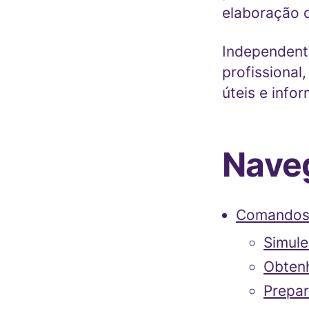
elaboração d
Independent
profissional
úteis e infor
Naveg
Comandos
Simule
Obtenh
Prepar