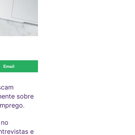
Email
uscam
mente sobre
emprego.
 no
trevistas e