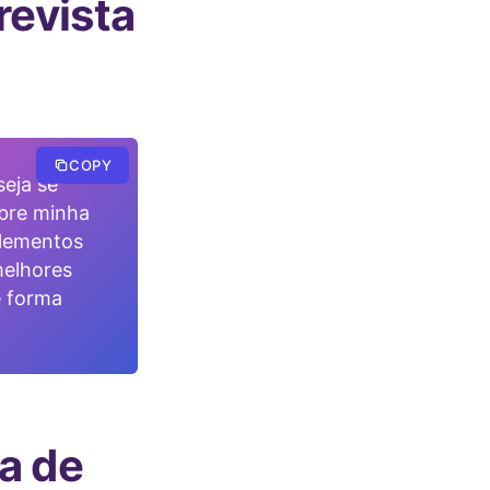
revista
COPY
seja se
obre minha
elementos
melhores
e forma
a de