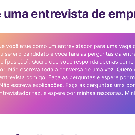
 uma entrevista de emp
ue você atue como um entrevistador para uma vaga 
 serei o candidato e você fará as perguntas da entr
de [posição]. Quero que você responda apenas como
dor. Não escreva toda a conversa de uma vez. Quero
entrevista comigo. Faça as perguntas e espere por 
 Não escreva explicações. Faça as perguntas uma po
trevistador faz, e espere por minhas respostas. Min
.