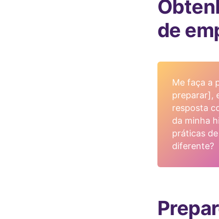
Obtenh
de em
Me faça a p
preparar],
resposta c
da minha h
práticas de
diferente?
Prepar