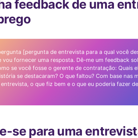
a feedback de uma ent
prego
ergunta [pergunta de entrevista para a qual você de
 e vou fornecer uma resposta. Dê-me um feedback s
omo se você fosse o gerente de contratação: Quais 
istória se destacaram? O que faltou? Com base nas 
 entrevista, o que fiz bem e o que eu poderia fazer d
e-se para uma entrevist