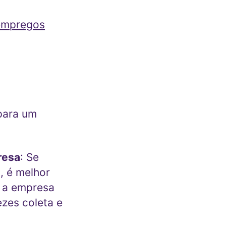
 empregos
para um
resa
: Se
, é melhor
e a empresa
zes coleta e