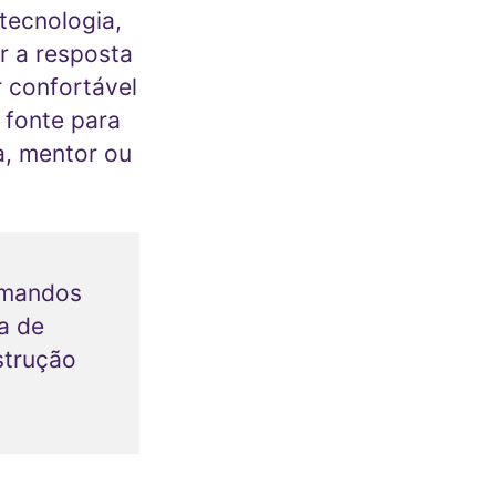
tecnologia,
r a resposta
r confortável
 fonte para
a, mentor ou
omandos
a de
strução