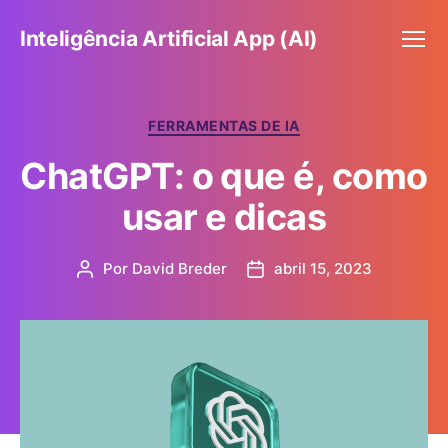
Inteligência Artificial App (AI)
Menu
Categorias
FERRAMENTAS DE IA
ChatGPT: o que é, como
usar e dicas
Por
David Breder
abril 15, 2023
Autor
Data
do
de
post
publicação