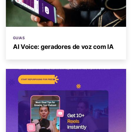
Categorias
GUIAS
AI Voice: geradores de voz com IA