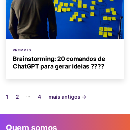
Categorias
PROMPTS
Brainstorming: 20 comandos de
ChatGPT para gerar ideias ????
Paginação
…
1
2
4
mais antigos
→
de
posts
Quem somos