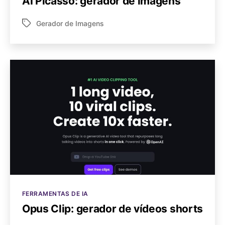
AI Picasso: gerador de imagens
Gerador de Imagens
Tags
Categorias
FERRAMENTAS DE IA
Opus Clip: gerador de vídeos shorts