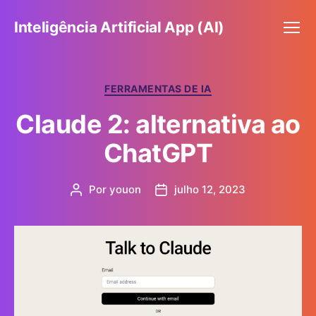
Inteligência Artificial App (AI)
Menu
Categorias
FERRAMENTAS DE IA
Claude 2: alternativa ao
ChatGPT
Por
youon
julho 12, 2023
Autor
Data
do
de
post
publicação